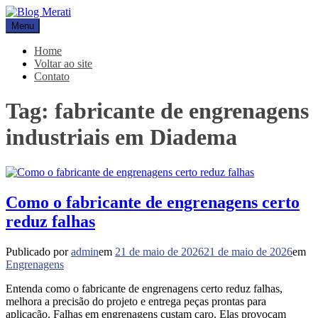
Pular
para
Menu
Blog Merati
Líder na fabricação de peças para Indústrias
o
conteúdo
Home
Voltar ao site
Contato
Tag:
fabricante de engrenagens
industriais em Diadema
Como o fabricante de engrenagens certo
reduz falhas
Publicado por
admin
em
21 de maio de 2026
21 de maio de 2026
em
Engrenagens
Entenda como o fabricante de engrenagens certo reduz falhas,
melhora a precisão do projeto e entrega peças prontas para
aplicação. Falhas em engrenagens custam caro. Elas provocam