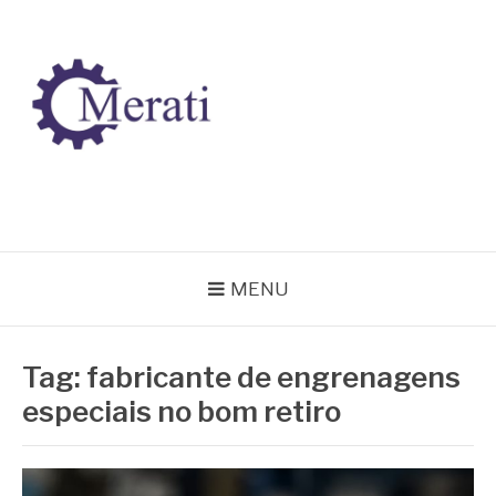
Pular
para
o
conteúdo
BLOG MERATI
Líder na fabricação de peças para Indústrias
MENU
Tag:
fabricante de engrenagens
especiais no bom retiro