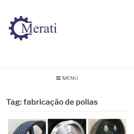
Pular
para
o
conteúdo
BLOG MERATI
Líder na fabricação de peças para Indústrias
MENU
Tag:
fabricação de polias