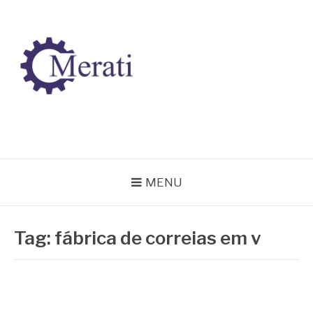
Pular
para
o
conteúdo
BLOG MERATI
Líder na fabricação de peças para Indústrias
MENU
Tag:
fábrica de correias em v