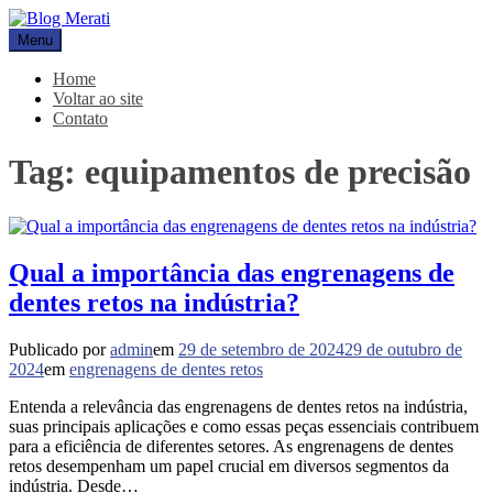
Pular
para
Menu
Blog Merati
Líder na fabricação de peças para Indústrias
o
conteúdo
Home
Voltar ao site
Contato
Tag:
equipamentos de precisão
Qual a importância das engrenagens de
dentes retos na indústria?
Publicado por
admin
em
29 de setembro de 2024
29 de outubro de
2024
em
engrenagens de dentes retos
Entenda a relevância das engrenagens de dentes retos na indústria,
suas principais aplicações e como essas peças essenciais contribuem
para a eficiência de diferentes setores. As engrenagens de dentes
retos desempenham um papel crucial em diversos segmentos da
indústria. Desde…