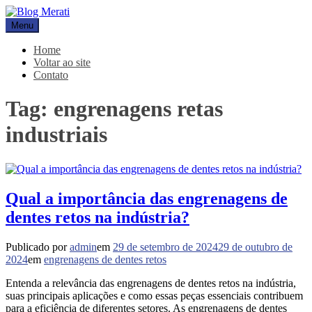
Pular
para
Menu
Blog Merati
Líder na fabricação de peças para Indústrias
o
conteúdo
Home
Voltar ao site
Contato
Tag:
engrenagens retas
industriais
Qual a importância das engrenagens de
dentes retos na indústria?
Publicado por
admin
em
29 de setembro de 2024
29 de outubro de
2024
em
engrenagens de dentes retos
Entenda a relevância das engrenagens de dentes retos na indústria,
suas principais aplicações e como essas peças essenciais contribuem
para a eficiência de diferentes setores. As engrenagens de dentes