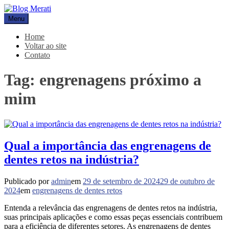
Pular
para
Menu
Blog Merati
Líder na fabricação de peças para Indústrias
o
conteúdo
Home
Voltar ao site
Contato
Tag:
engrenagens próximo a
mim
Qual a importância das engrenagens de
dentes retos na indústria?
Publicado por
admin
em
29 de setembro de 2024
29 de outubro de
2024
em
engrenagens de dentes retos
Entenda a relevância das engrenagens de dentes retos na indústria,
suas principais aplicações e como essas peças essenciais contribuem
para a eficiência de diferentes setores. As engrenagens de dentes