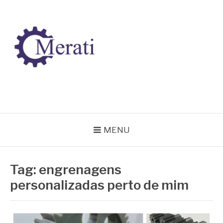
Pular
para
o
conteúdo
BLOG MERATI
Líder na fabricação de peças para Indústrias
MENU
Tag:
engrenagens
personalizadas perto de mim