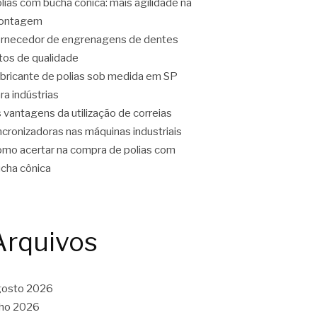
lias com bucha cônica: mais agilidade na
ontagem
rnecedor de engrenagens de dentes
tos de qualidade
bricante de polias sob medida em SP
ra indústrias
 vantagens da utilização de correias
ncronizadoras nas máquinas industriais
mo acertar na compra de polias com
cha cônica
Arquivos
gosto 2026
lho 2026