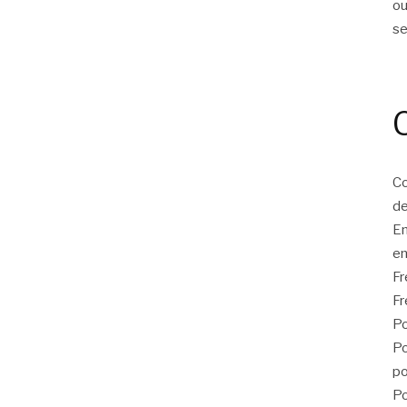
ou
s
Co
de
E
en
F
Fr
Po
Po
po
Po