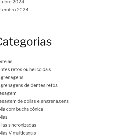
tubro 2024
etembro 2024
Categorias
rreias
ntes retos ou helicoidais
ngrenagens
grenagens de dentes retos
resagem
esagem de polias e engrenagens
lia com bucha cônica
lias
lias sincronizadas
lias V multicanais