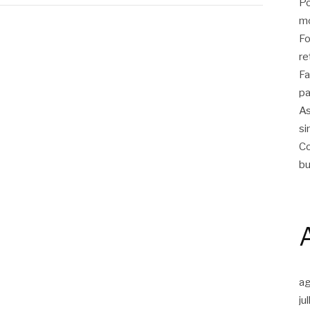
Po
m
Fo
re
Fa
pa
As
si
Co
bu
a
ju