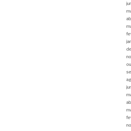
ju
m
ab
m
fe
ja
d
n
ou
s
a
ju
m
ab
m
fe
n