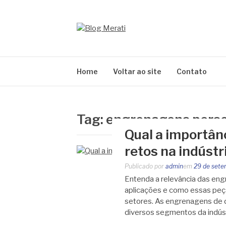
Pular
para
o
BLOG MERATI
conteúdo
Líder na fabricação de peças para Indústrias
Home
Voltar ao site
Contato
Tag:
engrenagens perso
Qual a importân
retos na indústr
Publicado por
admin
em
29 de sete
Entenda a relevância das engr
aplicações e como essas peça
setores. As engrenagens de 
diversos segmentos da indús