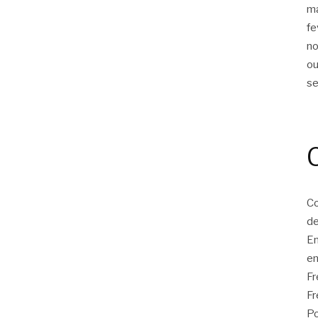
m
fe
n
ou
s
Co
de
E
en
F
Fr
Po