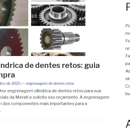
Po
m
Fo
re
Fa
ndrica de dentes retos: guia
pa
As
mpra
si
bro de 2025
em
engrenagens de dentes retos
Co
or engrenagem cilíndrica de dentes retos para sua
bu
nciais da Merati e solicite seu orçamento. A engrenagem
 um dos componentes mais importantes para a
…