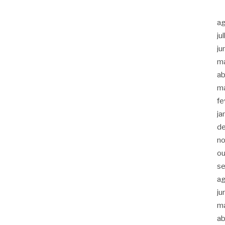
a
ju
ju
m
ab
m
fe
ja
d
n
ou
s
a
ju
m
ab