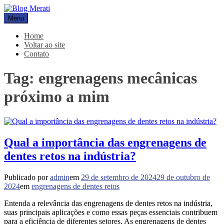
Pular
para
Menu
Blog Merati
Líder na fabricação de peças para Indústrias
o
conteúdo
Home
Voltar ao site
Contato
Tag:
engrenagens mecânicas
próximo a mim
Qual a importância das engrenagens de
dentes retos na indústria?
Publicado por
admin
em
29 de setembro de 2024
29 de outubro de
2024
em
engrenagens de dentes retos
Entenda a relevância das engrenagens de dentes retos na indústria,
suas principais aplicações e como essas peças essenciais contribuem
para a eficiência de diferentes setores. As engrenagens de dentes