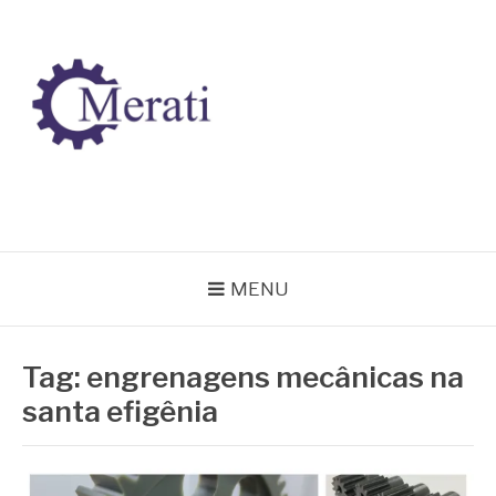
Pular
para
o
conteúdo
BLOG MERATI
Líder na fabricação de peças para Indústrias
MENU
Tag:
engrenagens mecânicas na
santa efigênia