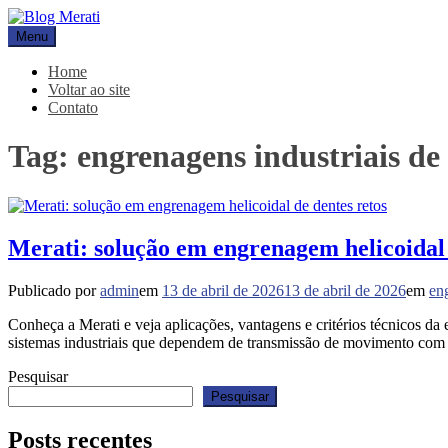
Pular
para
Menu
Blog Merati
Líder na fabricação de peças para Indústrias
o
conteúdo
Home
Voltar ao site
Contato
Tag:
engrenagens industriais de 
Merati: solução em engrenagem helicoidal 
Publicado por
admin
em
13 de abril de 2026
13 de abril de 2026
em
en
Conheça a Merati e veja aplicações, vantagens e critérios técnicos da
sistemas industriais que dependem de transmissão de movimento com
Pesquisar
Pesquisar
Posts recentes