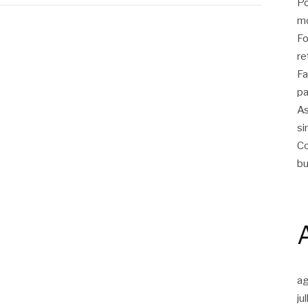
Po
m
Fo
re
Fa
pa
As
si
Co
bu
a
ju