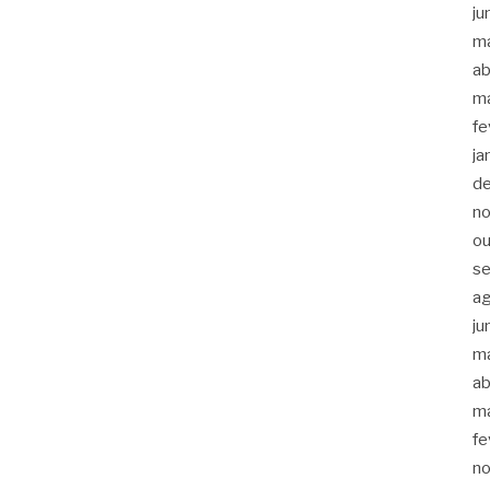
ju
m
ab
m
fe
ja
d
n
ou
s
a
ju
m
ab
m
fe
n