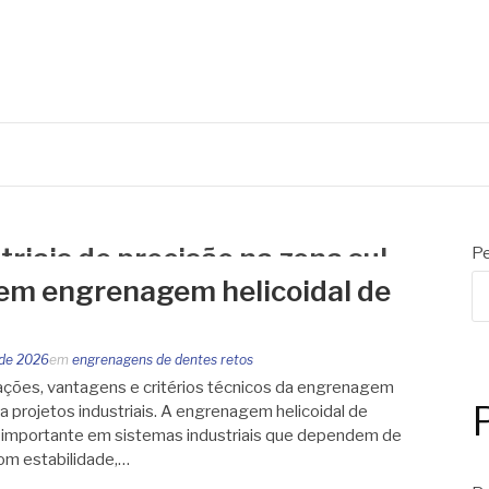
riais de precisão na zona sul
Pe
 em engrenagem helicoidal de
 de 2026
em
engrenagens de dentes retos
cações, vantagens e critérios técnicos da engrenagem
ra projetos industriais. A engrenagem helicoidal de
 importante em sistemas industriais que dependem de
m estabilidade,…