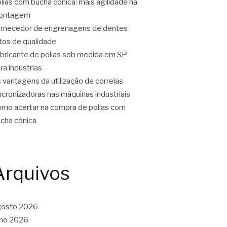
lias com bucha cônica: mais agilidade na
ontagem
rnecedor de engrenagens de dentes
tos de qualidade
bricante de polias sob medida em SP
ra indústrias
 vantagens da utilização de correias
ncronizadoras nas máquinas industriais
mo acertar na compra de polias com
cha cônica
Arquivos
gosto 2026
lho 2026