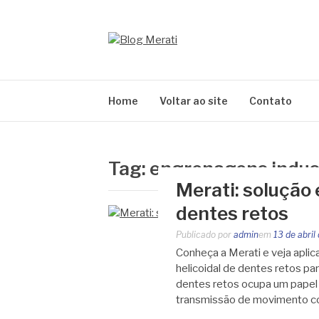
Pular
para
o
BLOG MERATI
conteúdo
Líder na fabricação de peças para Indústrias
Home
Voltar ao site
Contato
Tag:
engrenagens indust
Merati: solução
dentes retos
Publicado por
admin
em
13 de abril
Conheça a Merati e veja apli
helicoidal de dentes retos pa
dentes retos ocupa um papel
transmissão de movimento co