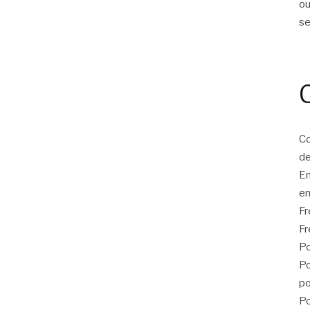
ou
s
Co
de
E
en
F
Fr
Po
Po
po
Po