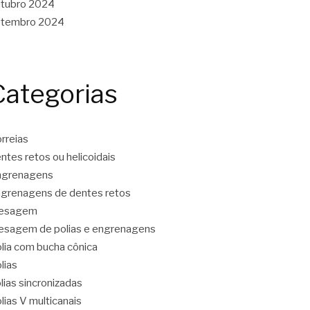
tubro 2024
etembro 2024
Categorias
rreias
ntes retos ou helicoidais
ngrenagens
grenagens de dentes retos
resagem
esagem de polias e engrenagens
lia com bucha cônica
lias
lias sincronizadas
lias V multicanais