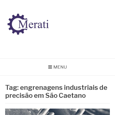
Pular
para
o
conteúdo
BLOG MERATI
Líder na fabricação de peças para Indústrias
MENU
Tag:
engrenagens industriais de
precisão em São Caetano