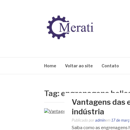
Pular
para
o
conteúdo
BLOG MERATI
Líder na fabricação de peças para Indústrias
Home
Voltar ao site
Contato
Tag:
engrenagens helico
Vantagens das e
indústria
Publicado por
admin
em
17 de març
Saiba como as engrenagens he