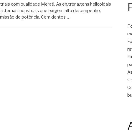
triais com qualidade Merati. As engrenagens helicoidais
sistemas industriais que exigem alto desempenho,
nsmissão de potência. Com dentes…
Po
m
Fo
re
Fa
pa
As
si
Co
bu