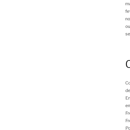
m
fe
n
ou
s
Co
de
E
en
F
Fr
Po