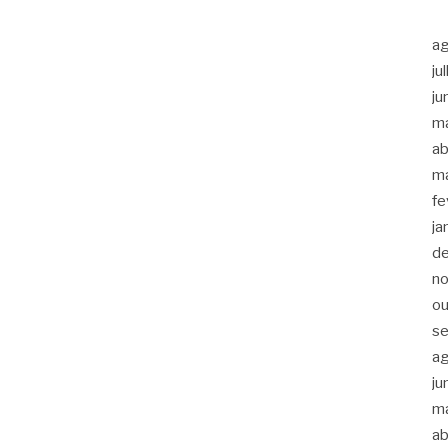
a
ju
ju
m
ab
m
fe
ja
d
n
ou
s
a
ju
m
ab