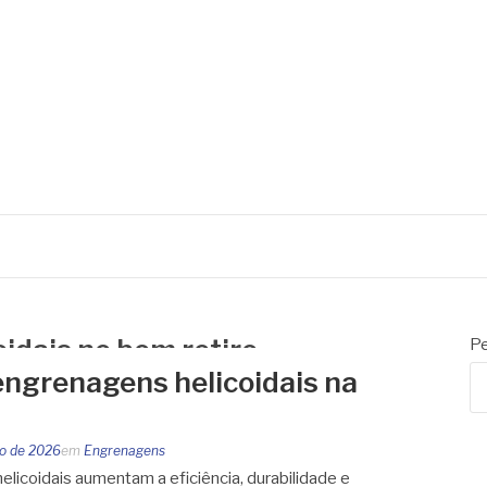
idais no bom retiro
Pe
ngrenagens helicoidais na
o de 2026
em
Engrenagens
licoidais aumentam a eficiência, durabilidade e