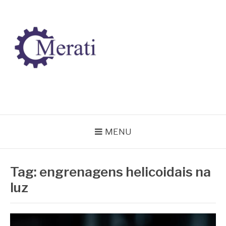
Pular
para
o
conteúdo
BLOG MERATI
Líder na fabricação de peças para Indústrias
MENU
Tag:
engrenagens helicoidais na
luz