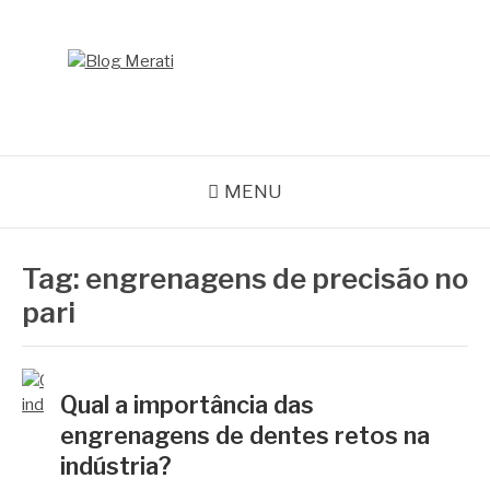
Pular
para
o
BLOG MERATI
conteúdo
Líder na fabricação de peças para Indústrias
MENU
Tag:
engrenagens de precisão no
pari
Qual a importância das
engrenagens de dentes retos na
indústria?