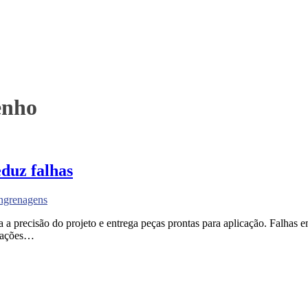
enho
duz falhas
ngrenagens
a a precisão do projeto e entrega peças prontas para aplicação. Falha
erações…