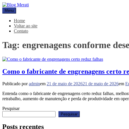
Pular
para
Menu
Blog Merati
Líder na fabricação de peças para Indústrias
o
conteúdo
Home
Voltar ao site
Contato
Tag:
engrenagens conforme des
Como o fabricante de engrenagens certo re
Publicado por
admin
em
21 de maio de 2026
21 de maio de 2026
em
E
Entenda como o fabricante de engrenagens certo reduz falhas, melhor
retrabalho, aumento de manutenção e perda de produtividade em op
Pesquisar
Pesquisar
Posts recentes