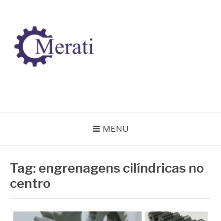
Pular
para
o
conteúdo
BLOG MERATI
Líder na fabricação de peças para Indústrias
MENU
Tag:
engrenagens cilíndricas no
centro