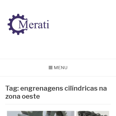
Pular
para
o
conteúdo
BLOG MERATI
Líder na fabricação de peças para Indústrias
MENU
Tag:
engrenagens cilíndricas na
zona oeste