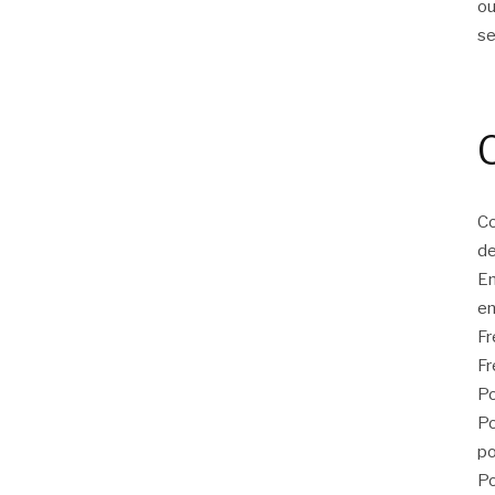
ou
s
Co
de
E
en
F
Fr
Po
Po
po
Po