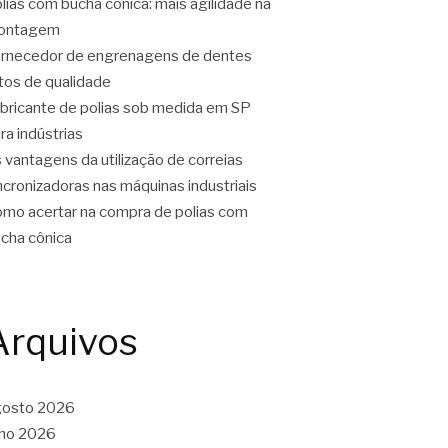
lias com bucha cônica: mais agilidade na
ontagem
rnecedor de engrenagens de dentes
tos de qualidade
bricante de polias sob medida em SP
ra indústrias
 vantagens da utilização de correias
ncronizadoras nas máquinas industriais
mo acertar na compra de polias com
cha cônica
Arquivos
gosto 2026
lho 2026