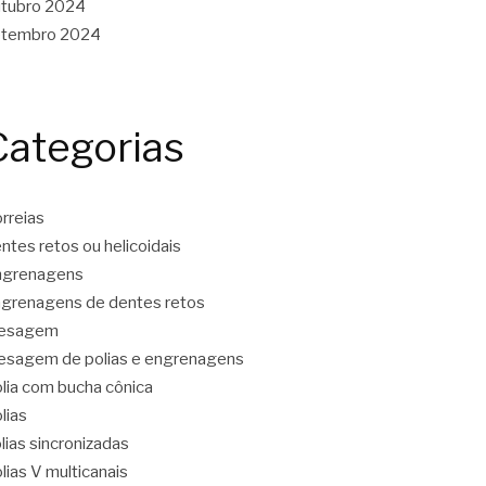
tubro 2024
etembro 2024
Categorias
rreias
ntes retos ou helicoidais
ngrenagens
grenagens de dentes retos
resagem
esagem de polias e engrenagens
lia com bucha cônica
lias
lias sincronizadas
lias V multicanais