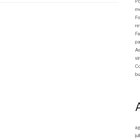
Po
m
Fo
re
Fa
pa
As
si
Co
bu
a
ju