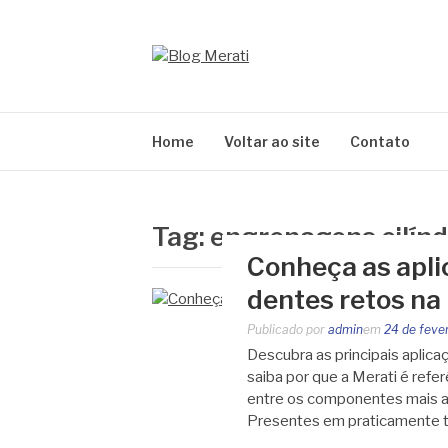
Pular
para
o
BLOG MERATI
conteúdo
Líder na fabricação de peças para Indústrias
Home
Voltar ao site
Contato
Tag:
engrenagens cilín
Conheça as apl
dentes retos na 
Publicado por
admin
em
24 de feve
Descubra as principais aplic
saiba por que a Merati é ref
entre os componentes mais a
Presentes em praticamente