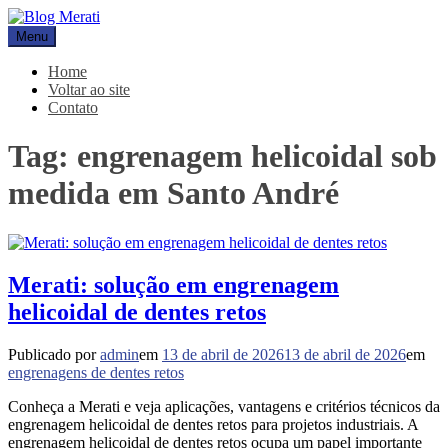
Pular
para
Menu
Blog Merati
Líder na fabricação de peças para Indústrias
o
conteúdo
Home
Voltar ao site
Contato
Tag:
engrenagem helicoidal sob
medida em Santo André
Merati: solução em engrenagem
helicoidal de dentes retos
Publicado por
admin
em
13 de abril de 2026
13 de abril de 2026
em
engrenagens de dentes retos
Conheça a Merati e veja aplicações, vantagens e critérios técnicos da
engrenagem helicoidal de dentes retos para projetos industriais. A
engrenagem helicoidal de dentes retos ocupa um papel importante