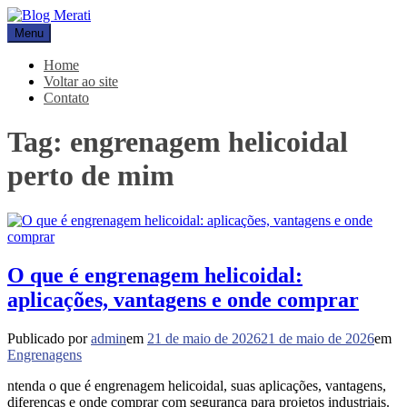
Pular
para
Menu
Blog Merati
Líder na fabricação de peças para Indústrias
o
conteúdo
Home
Voltar ao site
Contato
Tag:
engrenagem helicoidal
perto de mim
O que é engrenagem helicoidal:
aplicações, vantagens e onde comprar
Publicado por
admin
em
21 de maio de 2026
21 de maio de 2026
em
Engrenagens
ntenda o que é engrenagem helicoidal, suas aplicações, vantagens,
diferenças e onde comprar com segurança para projetos industriais.