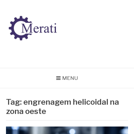
Pular
para
o
conteúdo
BLOG MERATI
Líder na fabricação de peças para Indústrias
MENU
Tag:
engrenagem helicoidal na
zona oeste