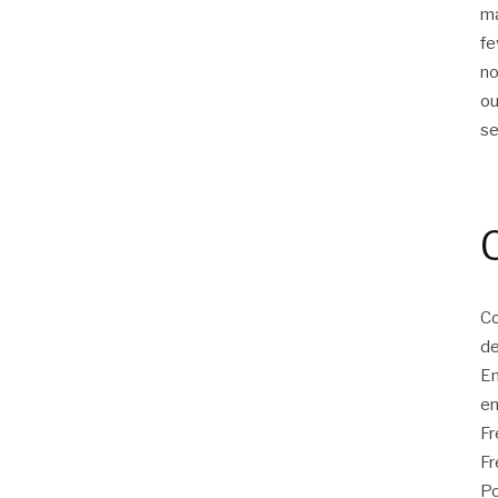
m
fe
n
ou
s
Co
de
E
en
F
Fr
Po