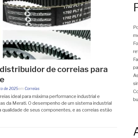
Po
m
Fo
re
Fa
istribuidor de correias para
pa
As
ce
si
to de 2025
em
Correias
Co
rreias ideal para máxima performance industrial e
bu
as da Merati. O desempenho de um sistema industrial
 qualidade de seus componentes, e as correias estão