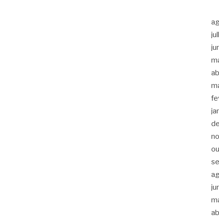
a
ju
ju
m
ab
m
fe
ja
d
n
ou
s
a
ju
m
ab