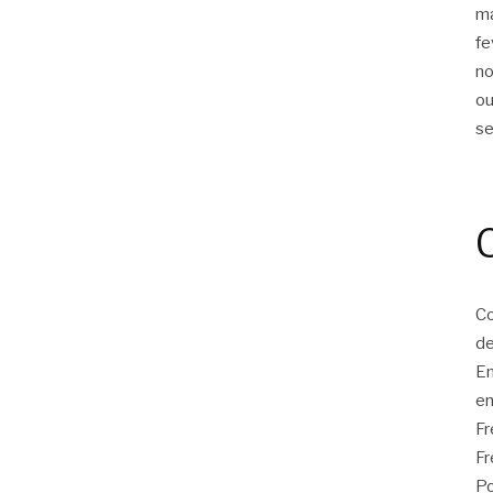
m
fe
n
ou
s
Co
de
E
en
F
Fr
Po