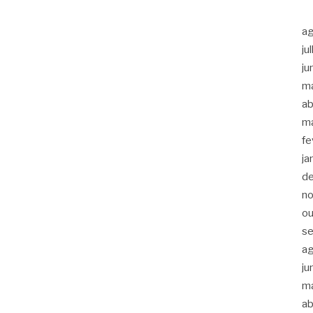
a
ju
ju
m
ab
m
fe
ja
d
n
ou
s
a
ju
m
ab