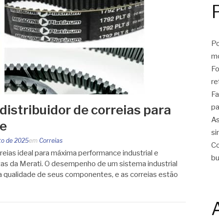
Po
m
Fo
re
Fa
istribuidor de correias para
pa
As
ce
si
to de 2025
em
Correias
Co
rreias ideal para máxima performance industrial e
bu
as da Merati. O desempenho de um sistema industrial
 qualidade de seus componentes, e as correias estão