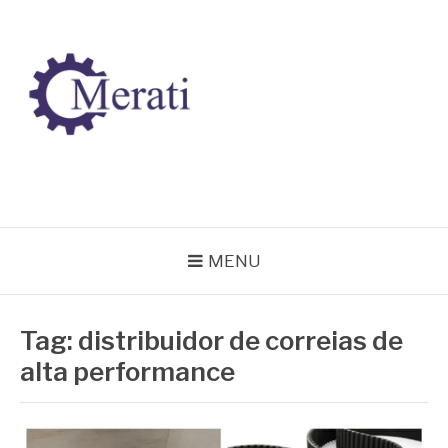
Pular
para
o
conteúdo
BLOG MERATI
Líder na fabricação de peças para Indústrias
MENU
Tag:
distribuidor de correias de
alta performance