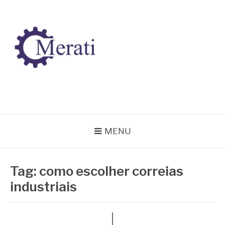
Pular
para
o
conteúdo
BLOG MERATI
Líder na fabricação de peças para Indústrias
MENU
Tag:
como escolher correias
industriais